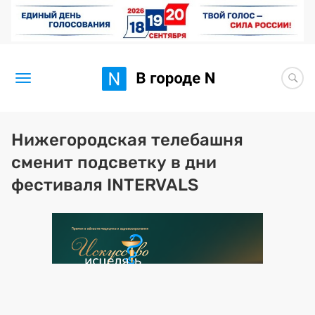
Новости
Нижегородская телебашня
сменит подсветку в дни
Статьи
фестиваля INTERVALS
Здоровье
BORЩ
Искусство исцелять
Премия 2026 (текущая)