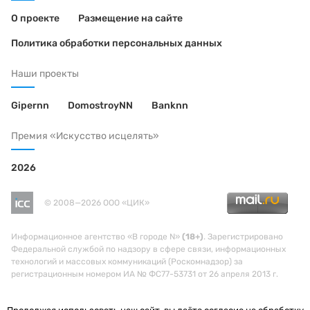
О проекте
Размещение на сайте
Политика обработки персональных данных
Наши проекты
Gipernn
DomostroyNN
Banknn
Премия «Искусство исцелять»
2026
© 2008—2026 ООО «ЦИК»
Информационное агентство «В городе N»
(18+)
. Зарегистрировано
Федеральной службой по надзору в сфере связи, информационных
технологий и массовых коммуникаций (Роскомнадзор) за
регистрационным номером ИА № ФС77-53731 от 26 апреля 2013 г.