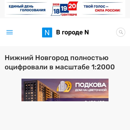
Новости
Нижний Новгород полностью
оцифровали в масштабе 1:2000
Статьи
Здоровье
BORЩ
Искусство исцелять
Премия 2026 (текущая)