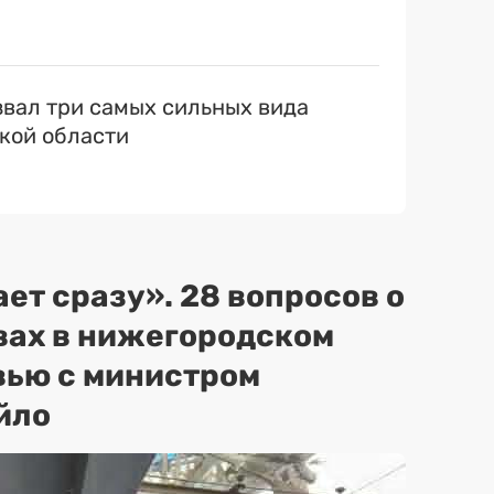
вал три самых сильных вида
кой области
ет сразу». 28 вопросов о
вах в нижегородском
вью с министром
йло