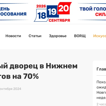
Новости
Статьи
Здоровье
BORЩ
Искусс
й дворец в Нижнем
Гла
тов на 70%
Похо
ожид
сентября 2024
Новг
неде
2 час