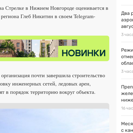
на Стрелке в Нижнем Новгороде оценивается в
Два 
 региона Глеб Никитин в своем Telegram-
аэро
авгу
3 час
Режи
отме
обла
3 час
 организация почти завершила строительство
товку инженерных сетей, ледовых арен,
Преп
т в порядок территорию вокруг объекта.
желе
ниже
16 ча
Меся
с ка