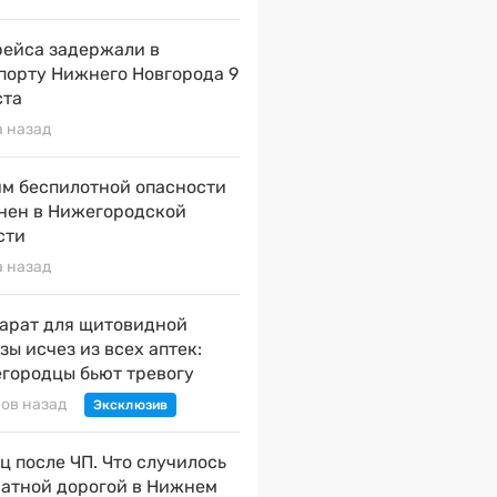
рейса задержали в
порту Нижнего Новгорода 9
ста
а назад
м беспилотной опасности
нен в Нижегородской
сти
а назад
арат для щитовидной
зы исчез из всех аптек:
городцы бьют тревогу
сов назад
ц после ЧП. Что случилось
натной дорогой в Нижнем