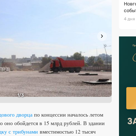
Новг
собы
4 дня
1
/3
дового дворца
по концессии началось летом
то оно обойдется в 15 млрд рублей. В здании
ку с трибунами
вместимостью 12 тысяч