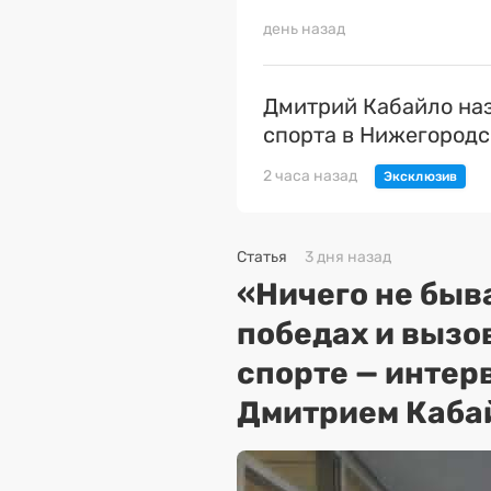
день назад
Дмитрий Кабайло наз
спорта в Нижегородс
2 часа назад
Статья
3 дня назад
«Ничего не быва
победах и вызо
спорте — интер
Дмитрием Каба