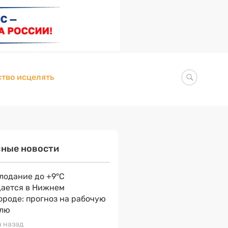
тво исцелять
вные новости
лодание до +9°С
ается в Нижнем
ороде: прогноз на рабочую
лю
а назад