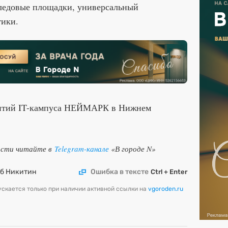
 ледовые площадки, универсальный
тики.
житий IT-кампуса НЕЙМАРК в Нижнем
ости читайте в
Telegram-канале
«В городе N»
еб Никитин
Ошибка в тексте
Ctrl + Enter
скается только при наличии активной ссылки на
vgoroden.ru