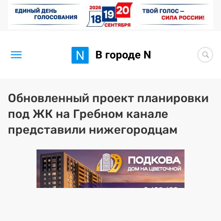
Новости
Обновленный проект планировки
под ЖК на Гребном канале
Статьи
представили нижегородцам
Здоровье
BORЩ
Искусство исцелять
Премия 2026 (текущая)