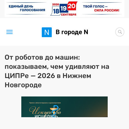
Новости
От роботов до машин:
показываем, чем удивляют на
Статьи
ЦИПРе — 2026 в Нижнем
Здоровье
Новгороде
BORЩ
Искусство исцелять
Премия 2026 (текущая)