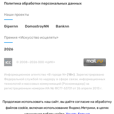
Политика обработки персональных данных
Наши проекты
Gipernn
DomostroyNN
Banknn
Премия «Искусство исцелять»
2026
© 2008—2026 ООО «ЦИК»
Информационное агентство «В городе N»
(18+)
. Зарегистрировано
Федеральной службой по надзору в сфере связи, информационных
технологий и массовых коммуникаций (Роскомнадзор) за
регистрационным номером ИА № ФС77-53731 от 26 апреля 2013 г.
Продолжая использовать наш сайт, вы даёте согласие на обработку
файлов cookie, включая использование Яндекс.Метрики, в целях
улучшения работы сайта.
Узнать больше