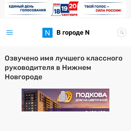
Новости
Озвучено имя лучшего классного
руководителя в Нижнем
Статьи
Новгороде
Здоровье
BORЩ
Искусство исцелять
Премия 2026 (текущая)