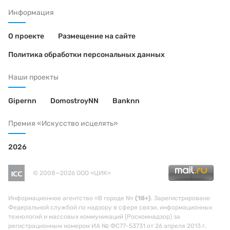
Информация
О проекте
Размещение на сайте
Политика обработки персональных данных
Наши проекты
Gipernn
DomostroyNN
Banknn
Премия «Искусство исцелять»
2026
© 2008—2026 ООО «ЦИК»
Информационное агентство «В городе N»
(18+)
. Зарегистрировано
Федеральной службой по надзору в сфере связи, информационных
технологий и массовых коммуникаций (Роскомнадзор) за
регистрационным номером ИА № ФС77-53731 от 26 апреля 2013 г.