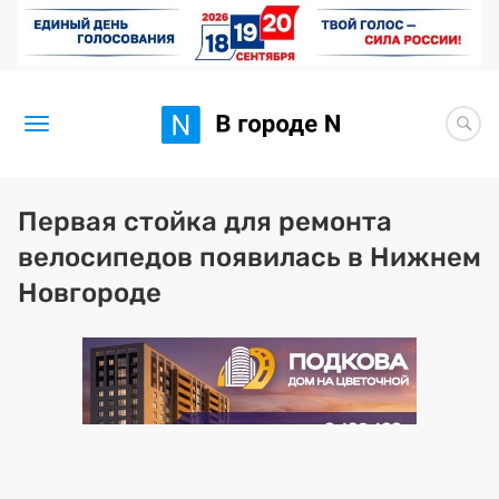
Новости
Первая стойка для ремонта
велосипедов появилась в Нижнем
Статьи
Новгороде
Здоровье
BORЩ
Искусство исцелять
Премия 2026 (текущая)