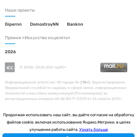
Наши проекты
Gipernn
DomostroyNN
Banknn
Премия «Искусство исцелять»
2026
© 2008—2026 ООО «ЦИК»
Информационное агентство «В городе N»
(18+)
. Зарегистрировано
Федеральной службой по надзору в сфере связи, информационных
технологий и массовых коммуникаций (Роскомнадзор) за
регистрационным номером ИА № ФС77-53731 от 26 апреля 2013 г.
Продолжая использовать наш сайт, вы даёте согласие на обработку
файлов cookie, включая использование Яндекс.Метрики, в целях
улучшения работы сайта.
Узнать больше