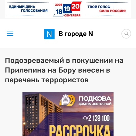
Новости
Подозреваемый в покушении на
Прилепина на Бору внесен в
Статьи
перечень террористов
Здоровье
BORЩ
Искусство исцелять
Премия 2026 (текущая)