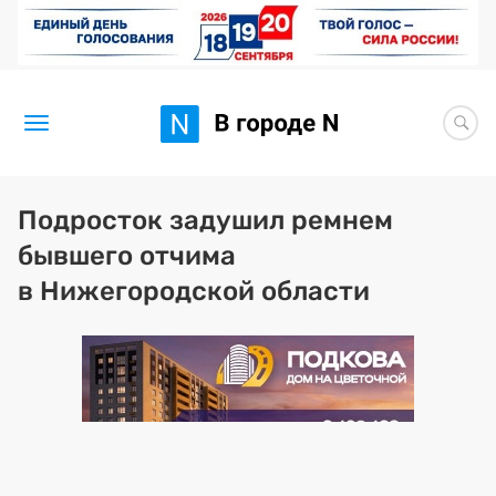
Новости
Подросток задушил ремнем
бывшего отчима
Статьи
в Нижегородской области
Здоровье
BORЩ
Искусство исцелять
Премия 2026 (текущая)