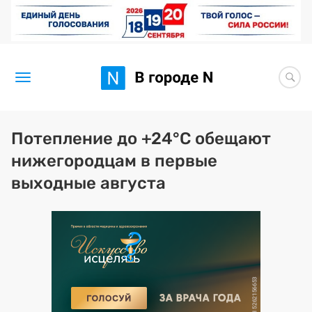
Новости
Потепление до +24°C обещают
нижегородцам в первые
Статьи
выходные августа
Здоровье
BORЩ
Искусство исцелять
Премия 2026 (текущая)