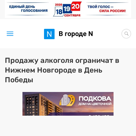
Новости
Продажу алкоголя ограничат в
Нижнем Новгороде в День
Статьи
Победы
Здоровье
BORЩ
Искусство исцелять
Премия 2026 (текущая)