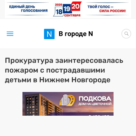
Новости
Прокуратура заинтересовалась
пожаром с пострадавшими
Статьи
детьми в Нижнем Новгороде
Здоровье
BORЩ
Искусство исцелять
Премия 2026 (текущая)