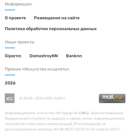
Информация
О проекте
Размещение на сайте
Политика обработки персональных данных
Наши проекты
Gipernn
DomostroyNN
Banknn
Премия «Искусство исцелять»
2026
© 2008—2026 ООО «ЦИК»
Информационное агентство «В городе N»
(18+)
. Зарегистрировано
Федеральной службой по надзору в сфере связи, информационных
технологий и массовых коммуникаций (Роскомнадзор) за
регистрационным номером ИА № ФС77-53731 от 26 апреля 2013 г.