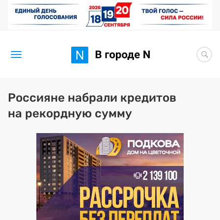
Новости
Россияне набрали кредитов
на рекордную сумму
Статьи
Здоровье
BORЩ
Искусство исцелять
Премия 2026 (текущая)