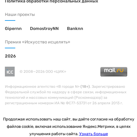
Политика обработки персональных данных
Наши проекты
Gipernn
DomostroyNN
Banknn
Премия «Искусство исцелять»
2026
© 2008—2026 ООО «ЦИК»
Информационное агентство «В городе N»
(18+)
. Зарегистрировано
Федеральной службой по надзору в сфере связи, информационных
технологий и массовых коммуникаций (Роскомнадзор) за
регистрационным номером ИА № ФС77-53731 от 26 апреля 2013 г.
Продолжая использовать наш сайт, вы даёте согласие на обработку
файлов cookie, включая использование Яндекс.Метрики, в целях
улучшения работы сайта.
Узнать больше