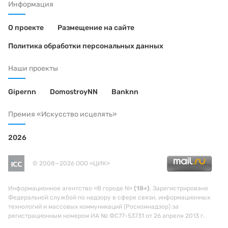
Информация
О проекте
Размещение на сайте
Политика обработки персональных данных
Наши проекты
Gipernn
DomostroyNN
Banknn
Премия «Искусство исцелять»
2026
© 2008—2026 ООО «ЦИК»
Информационное агентство «В городе N»
(18+)
. Зарегистрировано
Федеральной службой по надзору в сфере связи, информационных
технологий и массовых коммуникаций (Роскомнадзор) за
регистрационным номером ИА № ФС77-53731 от 26 апреля 2013 г.