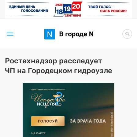
Новости
Ростехнадзор расследует
ЧП на Городецком гидроузле
Статьи
Здоровье
BORЩ
Искусство исцелять
Премия 2026 (текущая)