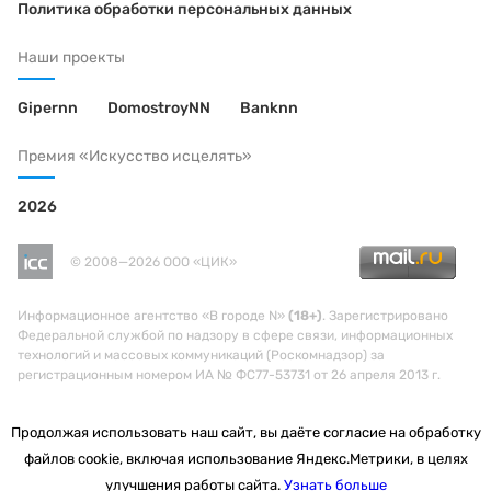
Политика обработки персональных данных
Наши проекты
Gipernn
DomostroyNN
Banknn
Премия «Искусство исцелять»
2026
© 2008—2026 ООО «ЦИК»
Информационное агентство «В городе N»
(18+)
. Зарегистрировано
Федеральной службой по надзору в сфере связи, информационных
технологий и массовых коммуникаций (Роскомнадзор) за
регистрационным номером ИА № ФС77-53731 от 26 апреля 2013 г.
Продолжая использовать наш сайт, вы даёте согласие на обработку
файлов cookie, включая использование Яндекс.Метрики, в целях
улучшения работы сайта.
Узнать больше