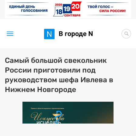
Новости
Самый большой свекольник
России приготовили под
Статьи
руководством шефа Ивлева в
Здоровье
Нижнем Новгороде
BORЩ
Искусство исцелять
Премия 2026 (текущая)