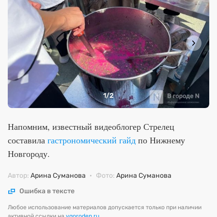
1
/2
Напомним, известный видеоблогер Стрелец
составила
гастрономический гайд
по Нижнему
Новгороду.
Автор:
Арина Суманова
·
Фото:
Арина Суманова
Ошибка в тексте
Любое использование материалов допускается только при наличии
активной ссылки на
vgoroden.ru