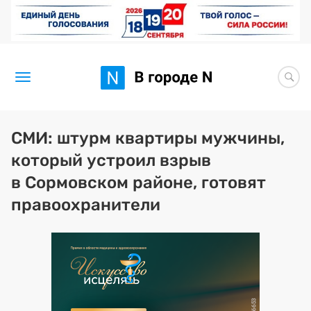
Новости
СМИ: штурм квартиры мужчины,
который устроил взрыв
Статьи
в Сормовском районе, готовят
Здоровье
правоохранители
BORЩ
Искусство исцелять
Премия 2026 (текущая)