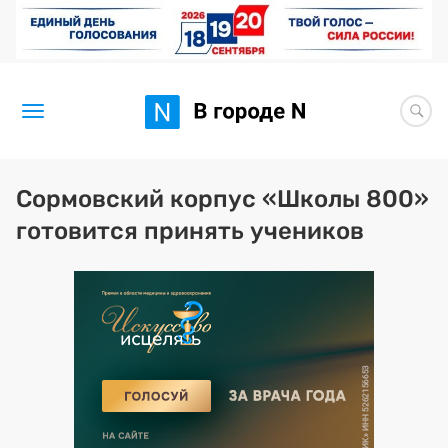
Новости
Сормовский корпус «Школы 800»
готовится принять учеников
Статьи
Здоровье
BORЩ
Искусство исцелять
Премия 2026 (текущая)