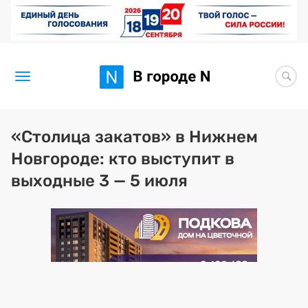
Новости
«Столица закатов» в Нижнем
Новгороде: кто выступит в
Статьи
выходные 3 — 5 июля
Здоровье
BORЩ
Искусство исцелять
Премия 2026 (текущая)