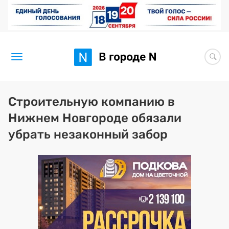
Новости
Строительную компанию в
Нижнем Новгороде обязали
Статьи
убрать незаконный забор
Здоровье
BORЩ
Искусство исцелять
Премия 2026 (текущая)