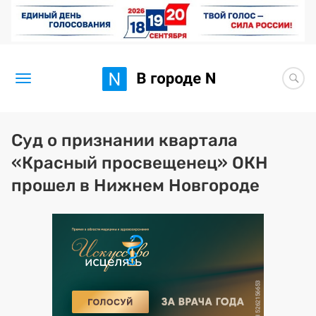
Новости
Суд о признании квартала
«Красный просвещенец» ОКН
Статьи
прошел в Нижнем Новгороде
Здоровье
BORЩ
Искусство исцелять
Премия 2026 (текущая)