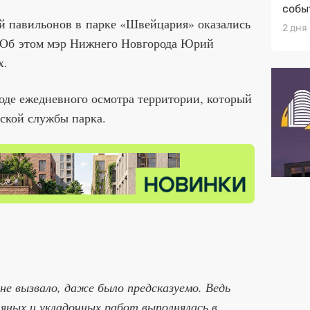
собы
й павильонов в парке «Швейцария» оказались
2 дня
. Об этом мэр Нижнего Новгорода Юрий
х.
оде ежедневного осмотра территории, который
ской службы парка.
не вызвало, даже было предсказуемо. Ведь
яных и укладочных работ выполнялась в