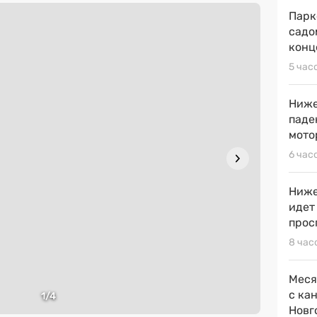
Парк
садо
конц
5 час
Ниже
паде
мото
6 час
Ниже
идет
прос
8 час
Меся
с ка
1
/4
Новг