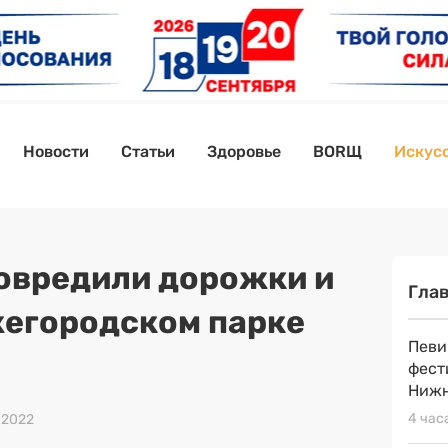
Новости
Статьи
Здоровье
BORЩ
Искусс
овредили дорожки и
Гла
жегородском парке
Певи
фест
Нижн
4 час
 2022