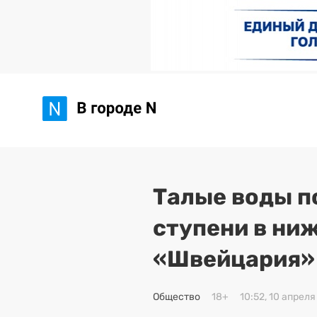
Талые воды п
ступени в ни
«Швейцария»
Общество
18+
10:52, 10 апреля