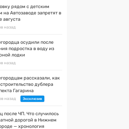
овку рядом с детским
м на Автозаводе запретят в
е августа
ов назад
городца осудили после
ния подростка в воду из
рной лодки
ов назад
городцам рассказали, как
 строительство дублера
пекта Гагарина
ов назад
ц после ЧП. Что случилось
натной дорогой в Нижнем
ороде — хронология