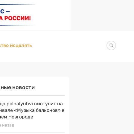
тво исцелять
вные новости
ца polnalyubvi выступит на
ивале «Музыка балконов» в
ем Новгороде
а назад