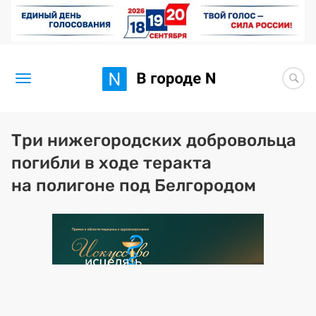
Новости
Три нижегородских добровольца
погибли в ходе теракта
Статьи
на полигоне под Белгородом
Здоровье
BORЩ
Искусство исцелять
Премия 2026 (текущая)