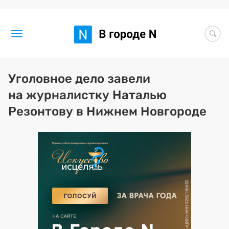
Новости
Уголовное дело завели
на журналистку Наталью
Статьи
Резонтову в Нижнем Новгороде
Здоровье
BORЩ
Искусство исцелять
Премия 2026 (текущая)
Премия 2025
Эксперты