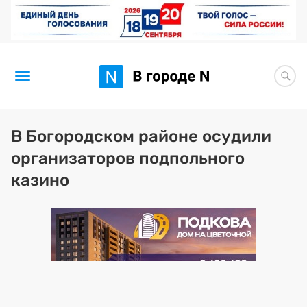
Новости
В Богородском районе осудили
организаторов подпольного
Статьи
казино
Здоровье
BORЩ
Искусство исцелять
Премия 2026 (текущая)