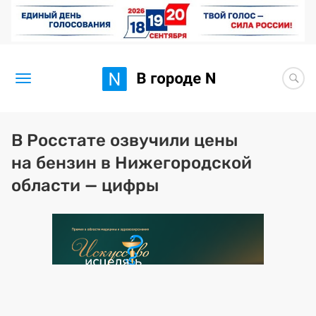
Новости
В Росстате озвучили цены
на бензин в Нижегородской
Статьи
области — цифры
Здоровье
BORЩ
Искусство исцелять
Премия 2026 (текущая)