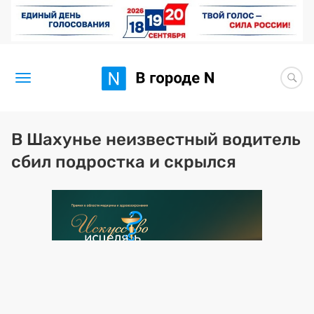
Новости
В Шахунье неизвестный водитель
сбил подростка и скрылся
Статьи
Здоровье
BORЩ
Искусство исцелять
Премия 2026 (текущая)