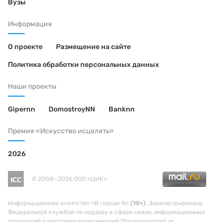
Вузы
Информация
О проекте
Размещение на сайте
Политика обработки персональных данных
Наши проекты
Gipernn
DomostroyNN
Banknn
Премия «Искусство исцелять»
2026
© 2008—2026 ООО «ЦИК»
Информационное агентство «В городе N»
(18+)
. Зарегистрировано
Федеральной службой по надзору в сфере связи, информационных
технологий и массовых коммуникаций (Роскомнадзор) за