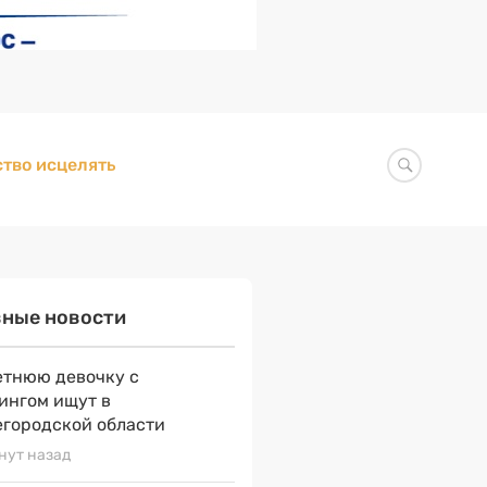
тво исцелять
вные новости
етнюю девочку с
ингом ищут в
городской области
нут назад