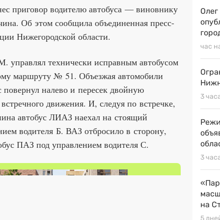
ес приговор водителю автобуса — виновнику
Олег
чина. Об этом сообщила объединенная пресс-
опуб
горо
ции Нижегородской области.
час н
ь М. управлял технически исправным автобусом
Огра
ому маршруту № 51. Объезжая автомобили
Нижн
с повернул налево и пересек двойную
3 час
встречного движения. И, следуя по встречке,
нина автобус ЛИАЗ наехал на стоящий
Режи
ием водителя Б. ВАЗ отбросило в сторону,
объя
обус ПАЗ под управлением водителя С.
обла
3 час
«Пар
масш
на С
5 дне