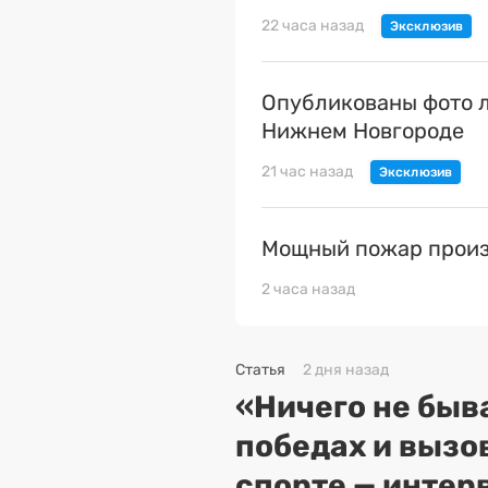
22 часа назад
Опубликованы фото л
Нижнем Новгороде
21 час назад
Мощный пожар произ
2 часа назад
Статья
2 дня назад
«Ничего не быва
победах и вызо
спорте — интер