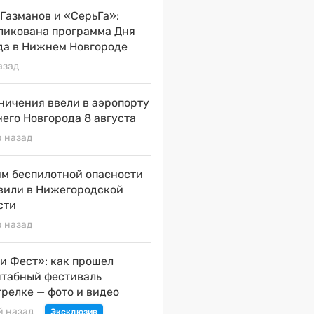
 Газманов и «СерьГа»:
ликована программа Дня
да в Нижнем Новгороде
азад
ничения ввели в аэропорту
его Новгорода 8 августа
а назад
м беспилотной опасности
вили в Нижегородской
сти
а назад
и Фест»: как прошел
табный фестиваль
трелке — фото и видео
й назад