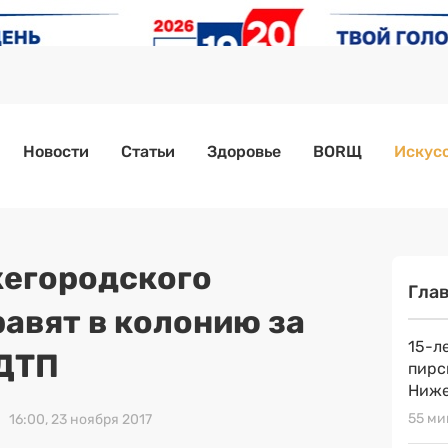
Новости
Статьи
Здоровье
BORЩ
Искусс
егородского
Гла
равят в колонию за
15-л
 ДТП
пирс
Ниже
55 ми
16:00, 23 ноября 2017