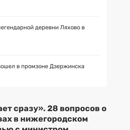
егендарной деревни Ляхово в
ошел в промзоне Дзержинска
ет сразу». 28 вопросов о
вах в нижегородском
вью с министром