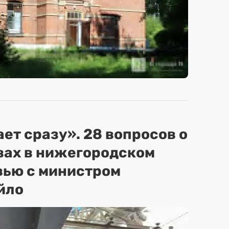
ет сразу». 28 вопросов о
вах в нижегородском
вью с министром
йло