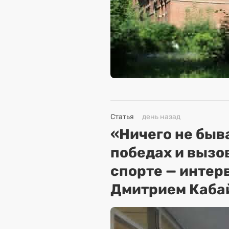
Статья
день назад
«Ничего не быва
победах и вызо
спорте — интер
Дмитрием Каба