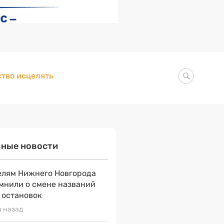
тво исцелять
вные новости
лям Нижнего Новгорода
мнили о смене названий
 остановок
а назад