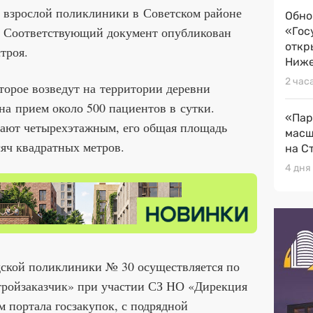
о взрослой поликлиники в Советском районе
Обно
. Соответствующий документ опубликован
«Гос
откр
троя.
Ниже
2 час
торое возведут на территории деревни
на прием около 500 пациентов в сутки.
«Пар
лают четырехэтажным, его общая площадь
масш
яч квадратных метров.
на С
4 дня
дской поликлиники № 30 осуществляется по
ройзаказчик» при участии СЗ НО «Дирекция
м портала госзакупок, с подрядной