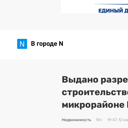
Выдано разре
строительств
микрорайоне 
Недвижимость
18+
19:47, 12 м