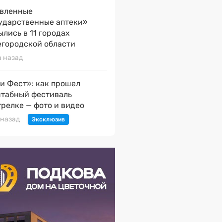
вленные
ударственные аптеки»
ылись в 11 городах
городской области
а назад
и Фест»: как прошел
табный фестиваль
трелке — фото и видео
 назад