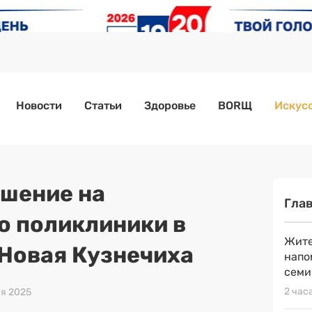
Новости
Статьи
Здоровье
BORЩ
Искусс
шение на
Гла
о поликлиники в
Жите
Новая Кузнечиха
напо
семи
2 час
ая 2025