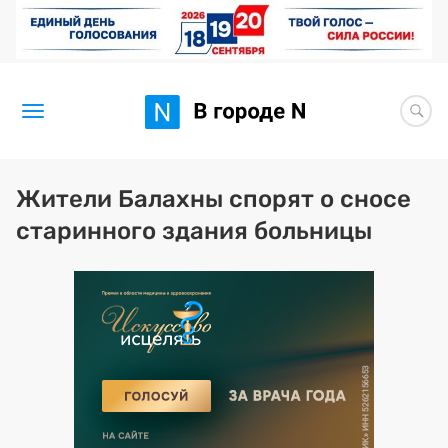
Новости
Жители Балахны спорят о сносе
старинного здания больницы
Статьи
Здоровье
BORЩ
Искусство исцелять
Премия 2026 (текущая)