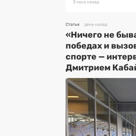
3 часа назад
Статья
день назад
«Ничего не быва
победах и вызо
спорте — интер
Дмитрием Каба