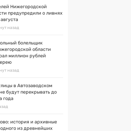
лей Нижегородской
сти предупредили о ливнях
 августа
нут назад
ольный болельщик
ижегородской области
рал миллион рублей
терею
нут назад
улицы в Автозаводском
не будут перекрывать до
а года
азад
ово: история и архивные
 одного из древнейших