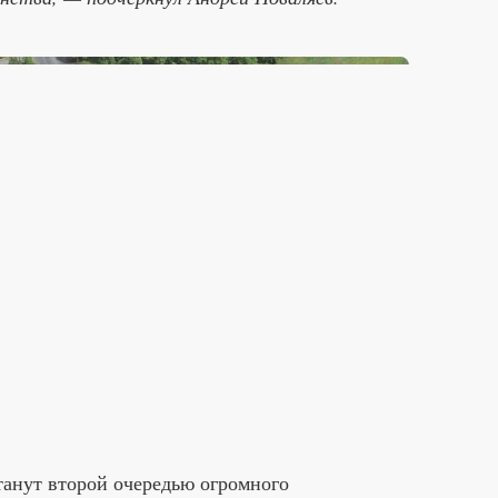
танут второй очередью огромного