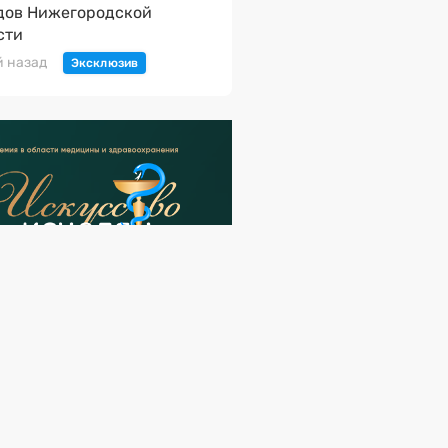
дов Нижегородской
сти
й назад