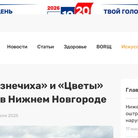
Новости
Статьи
Здоровье
BORЩ
Искусс
знечиха» и «Цветы»
Гла
в Нижнем Новгороде
Ниже
оштр
июля 2025
нару
17 ми