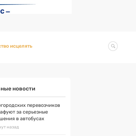
тво исцелять
вные новости
городских перевозчиков
афуют за серьезные
шения в автобусах
нут назад