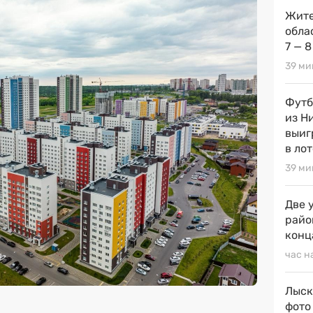
Жите
обла
7 — 8
39 ми
Футб
из Н
выиг
в ло
39 ми
Две 
райо
конц
час н
Лыск
фото