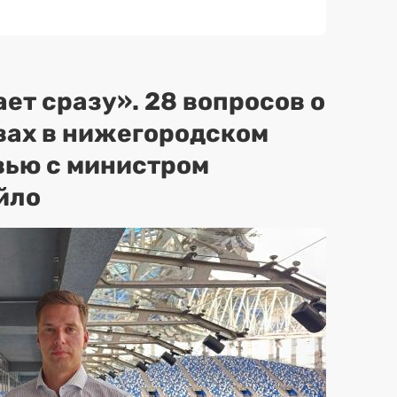
ет сразу». 28 вопросов о
вах в нижегородском
вью с министром
йло