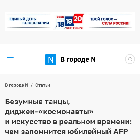
Новости
В городе N
Статьи
Статьи
Безумные танцы,
диджеи-«космонавты»
Здоровье
и искусство в реальном времени:
BORЩ
чем запомнится юбилейный AFP
Искусство исцелять