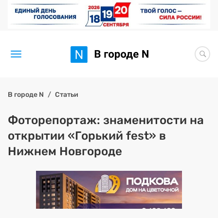
Новости
В городе N
Статьи
Статьи
Фоторепортаж: знаменитости на
открытии «Горький fest» в
Здоровье
Нижнем Новгороде
BORЩ
Искусство исцелять
Премия 2026 (текущая)