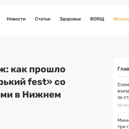
Новости
Статьи
Здоровье
BORЩ
Искусс
: как прошло
Гла
ький fest» со
Схем
въез
ми в Нижнем
за с
50 ми
Мини
три 