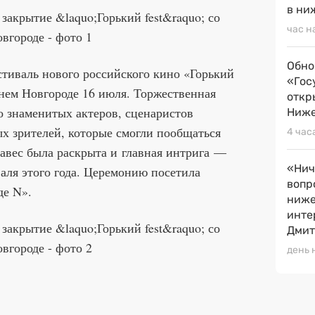
в ни
час н
Обно
иваль нового российского кино «Горький
«Гос
жнем Новгороде 16 июля. Торжественная
откр
о знаменитых актеров, сценаристов
Ниже
ых зрителей, которые смогли пообщаться
4 час
авес была раскрыта и главная интрига —
«Нич
аля этого года. Церемонию посетила
вопр
де N».
ниже
инте
Дмит
день 