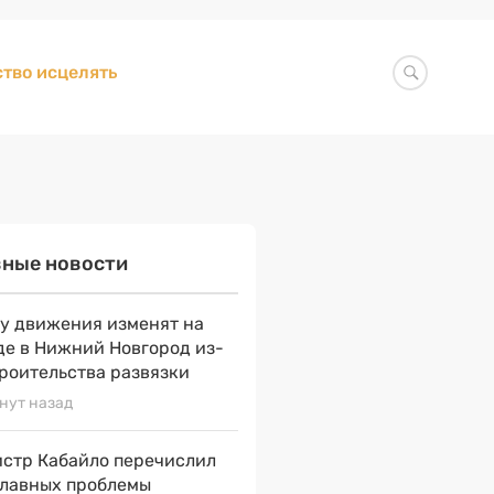
тво исцелять
вные новости
у движения изменят на
де в Нижний Новгород из-
троительства развязки
нут назад
стр Кабайло перечислил
главных проблемы