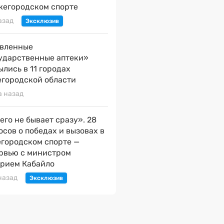
жегородском спорте
азад
вленные
ударственные аптеки»
ылись в 11 городах
городской области
а назад
его не бывает сразу». 28
осов о победах и вызовах в
городском спорте —
рвью с министром
рием Кабайло
назад