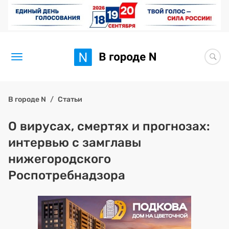
Новости
В городе N
Статьи
Статьи
О вирусах, смертях и прогнозах:
интервью с замглавы
Здоровье
нижегородского
BORЩ
Роспотребнадзора
Искусство исцелять
Премия 2026 (текущая)