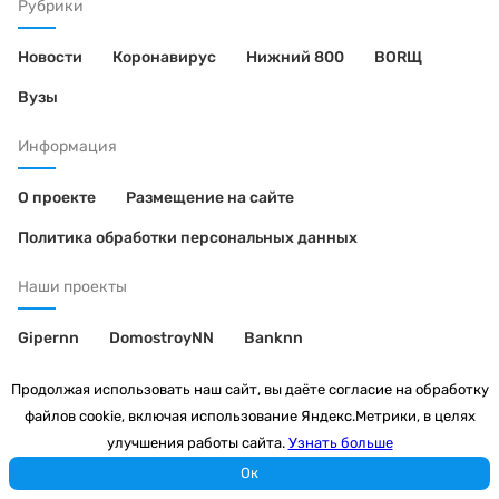
Рубрики
Новости
Коронавирус
Нижний 800
BORЩ
Вузы
Информация
О проекте
Размещение на сайте
Политика обработки персональных данных
Наши проекты
Gipernn
DomostroyNN
Banknn
Премия «Искусство исцелять»
Продолжая использовать наш сайт, вы даёте согласие на обработку
файлов cookie, включая использование Яндекс.Метрики, в целях
2026
улучшения работы сайта.
Узнать больше
Ок
© 2008—2026 ООО «ЦИК»