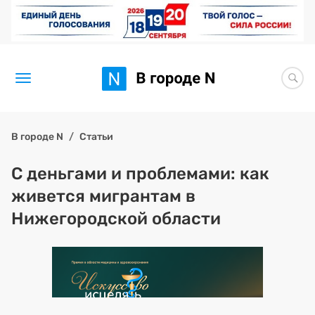
Новости
В городе N
Статьи
Статьи
С деньгами и проблемами: как
живется мигрантам в
Здоровье
Нижегородской области
BORЩ
Искусство исцелять
Премия 2026 (текущая)