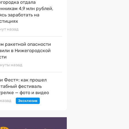
городка отдала
нникам 4,9 млн рублей,
ясь заработать на
стициях
нут назад
м ракетной опасности
вили в Нижегородской
сти
нуты назад
и Фест»: как прошел
табный фестиваль
трелке — фото и видео
 назад