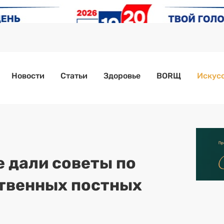
Новости
Статьи
Здоровье
BORЩ
Искусс
е дали советы по
твенных постных