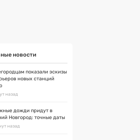
вные новости
городцам показали эскизы
рьеров новых станций
о
ут назад
жные дожди придут в
ий Новгород: точные даты
нут назад