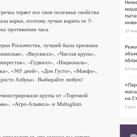
Ниже
моше
гречка теряет все свои полезные свойства
пыта
ала варки, поэтому лучше варить ее 5-
инве
 на протяжении часа.
37 ми
верки Роскачества, лучшей была признана
Режи
кинская», «Вкусвилл», «Чистая крупа»,
объя
обла
екресток», «Гудвилл», «Националь»,
44 ми
ка», «365 дней», «Дон Густо», «Макфа»,
«Просто Азбука». Выбирайте любую!
«Пар
масш
демонстрировали крупы от «Торговой
на С
ы», «Агро-Альянса» и Maltagliati.
3 дня
 определиться, что именно вы хотите