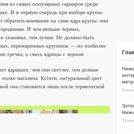
дним из самых популярных гарниров среди
шке. И в первую очередь при выборе крупы-
т обратить внимание на сами ядра крупы: они
нородными. И чем меньше черных,
в упаковке, тем лучше. Не должно быть
ерых, пережаренных крупинок — их изобилие
Гла
 не гречка, а смесь ядрицы с зерном.
вет ядрышек: чем они светлее, тем дольше
Ниже
инте
и полке магазина. Кстати, натуральный цвет
метр
вой она становится лишь после термической
5 мин
Затя
Нижн
13 ми