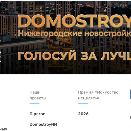
Наши
Премия «Искусство
проекты
исцелять»
Gipernn
2026
DomostroyNN
ьных