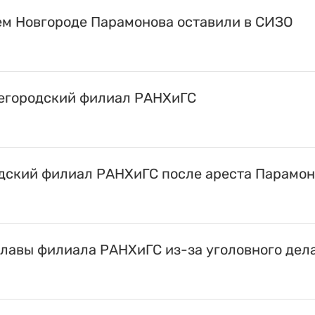
м Новгороде Парамонова оставили в СИЗО
жегородский филиал РАНХиГС
одский филиал РАНХиГС после ареста Парамо
главы филиала РАНХиГС из-за уголовного дел