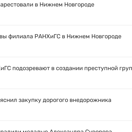
 арестовали в Нижнем Новгороде
авы филиала РАНХиГС в Нижнем Новгороде
иГС подозревают в создании преступной гру
яснил закупку дорогого внедорожника
градили медалью Александра Суворова