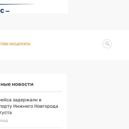
тво исцелять
вные новости
рейса задержали в
порту Нижнего Новгорода
вгуста
азад