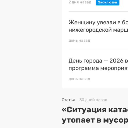
2 дня назад
Женщину увезли в бо
нижегородской марш
день назад
День города — 2026 
программа мероприя
день назад
Статья
30 дней назад
«Ситуация ката
утопает в мусор