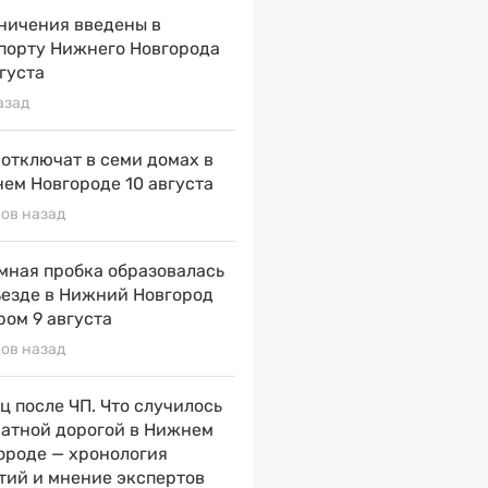
ничения введены в
порту Нижнего Новгорода
вгуста
азад
 отключат в семи домах в
ем Новгороде 10 августа
сов назад
мная пробка образовалась
ъезде в Нижний Новгород
ром 9 августа
сов назад
ц после ЧП. Что случилось
натной дорогой в Нижнем
ороде — хронология
тий и мнение экспертов