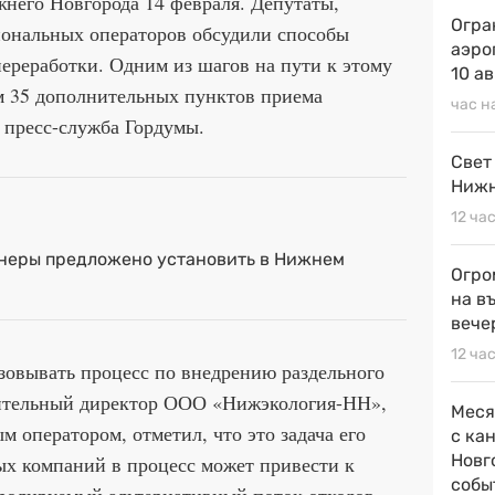
него Новгорода 14 февраля. Депутаты,
Огра
иональных операторов обсудили способы
аэро
переработки. Одним из шагов на пути к этому
10 а
м 35 дополнительных пунктов приема
час н
 пресс-служба Гордумы.
Свет
Нижн
12 ча
неры предложено установить в Нижнем
Огро
на в
вече
12 ча
зовывать процесс по внедрению раздельного
нительный директор ООО «Нижэкология-НН»,
Меся
м оператором, отметил, что это задача его
с ка
Новг
ых компаний в процесс может привести к
собы