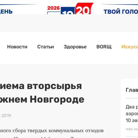
Новости
Статьи
Здоровье
BORЩ
Искусс
риема вторсырья
Гла
ижнем Новгороде
Два 
аэро
я 2019
10 а
ьного сбора твердых коммунальных отходов
час н