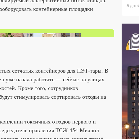
тролируемый альтернативный поток отходов.
5 дне
ооборудовать контейнерные площадки
.
лтых сетчатых контейнеров для ПЭТ-тары. В
а уже начала работать — сейчас на улицах
костей. Кроме того, сотрудников
удут стимулировать сортировать отходы на
акоплении токсичных отходов первого и
 Председатель правления ТСЖ 454 Михаил
ировать народ можно только снизив тариф