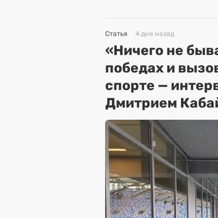
Статья
4 дня назад
«Ничего не быва
победах и вызо
спорте — интер
Дмитрием Каба