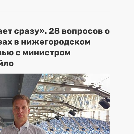
ет сразу». 28 вопросов о
вах в нижегородском
вью с министром
йло