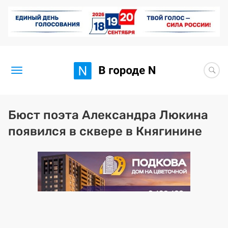
Новости
Бюст поэта Александра Люкина
появился в сквере в Княгинине
Статьи
Здоровье
BORЩ
Искусство исцелять
Премия 2026 (текущая)