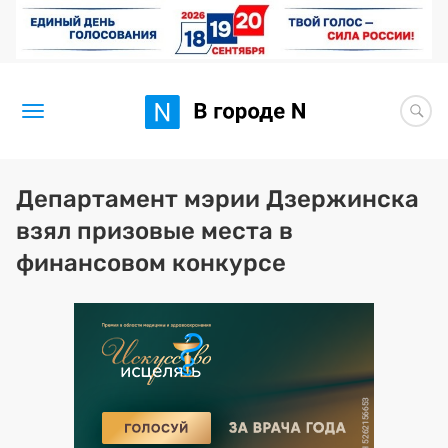
Новости
Департамент мэрии Дзержинска
взял призовые места в
Статьи
финансовом конкурсе
Здоровье
BORЩ
Искусство исцелять
Премия 2026 (текущая)