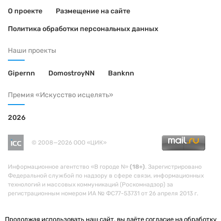
О проекте
Размещение на сайте
Политика обработки персональных данных
Наши проекты
Gipernn
DomostroyNN
Banknn
Премия «Искусство исцелять»
2026
© 2008—2026 ООО «ЦИК»
Информационное агентство «В городе N»
(18+)
. Зарегистрировано
Федеральной службой по надзору в сфере связи, информационных
технологий и массовых коммуникаций (Роскомнадзор) за
регистрационным номером ИА № ФС77-53731 от 26 апреля 2013 г.
Продолжая использовать наш сайт, вы даёте согласие на обработку