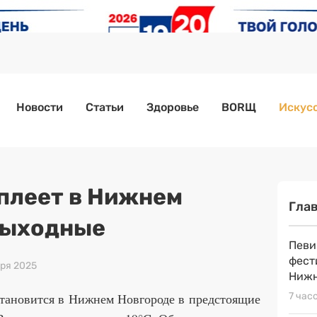
Новости
Статьи
Здоровье
BORЩ
Искусс
еплеет в Нижнем
Гла
выходные
Певи
фест
бря 2025
Нижн
становится в Нижнем Новгороде в предстоящие
7 час