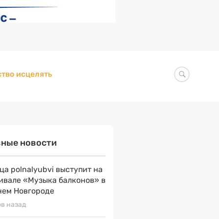
тво исцелять
вные новости
ца polnalyubvi выступит на
ивале «Музыка балконов» в
ем Новгороде
ов назад