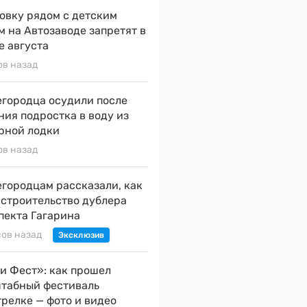
овку рядом с детским
м на Автозаводе запретят в
е августа
ов назад
городца осудили после
ния подростка в воду из
рной лодки
ов назад
городцам рассказали, как
 строительство дублера
пекта Гагарина
сов назад
и Фест»: как прошел
табный фестиваль
трелке — фото и видео