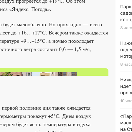
Воздух прогреется до +19°C. Об этом
Парк
иса «Яндекс. Погода».
садо
конц
ра будет малооблачно. Но прохладно — всего
8 час
плеет до +16…+17°C. Вечером также ожидается
мпературе +9…+15°C, а ночью похолодает
Ниже
сточного ветра составит 0,6 — 1,5 м/с,
паде
мото
8 час
Ниже
идет
прос
10 ча
 в первой половине дня также ожидается
термометры покажут +5°C. Днем воздух
«Пар
масш
чером будет ясно, температура воздуха
на С