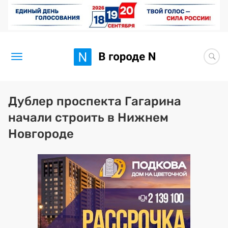
Новости
Дублер проспекта Гагарина
начали строить в Нижнем
Статьи
Новгороде
Здоровье
BORЩ
Искусство исцелять
Премия 2026 (текущая)