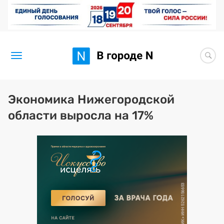
Новости
Экономика Нижегородской
области выросла на 17%
Статьи
Здоровье
BORЩ
Искусство исцелять
Премия 2026 (текущая)