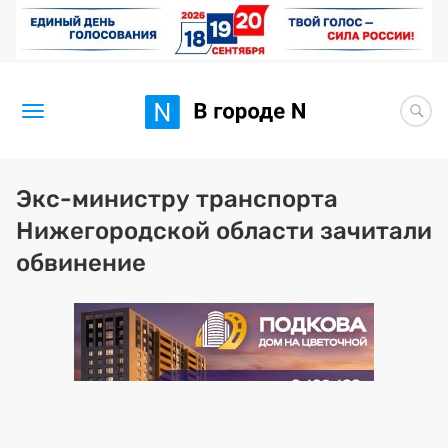
Новости
Экс-министру транспорта
Нижегородской области зачитали
Статьи
обвинение
Здоровье
BORЩ
Искусство исцелять
Премия 2026 (текущая)