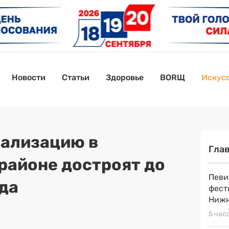
Новости
Статьи
Здоровье
BORЩ
Искусс
ализацию в
Гла
районе достроят до
Певи
ода
фест
Нижн
5 час