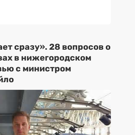
ет сразу». 28 вопросов о
вах в нижегородском
вью с министром
йло