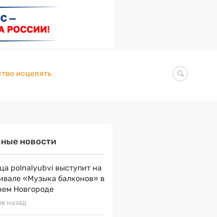
тво исцелять
вные новости
ца polnalyubvi выступит на
ивале «Музыка балконов» в
ем Новгороде
ов назад