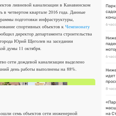
ъектов ливневой канализации в Канавинском
Парк
ь в четвертом квартале 2016 года. Данные
садо
конц
ограммы подготовки инфраструктуры,
6 час
ование спортивных объектов к
Чемпионату
ообщил директор департамента строительства
Ниже
города Юрий Щеголев на заседании
паде
ой думы 11 октября.
мото
6 час
ство сети дождевой канализации выделено
яшний день работы выполнены на 88%.
Ниже
идет
прос
8 час
«Пар
масш
вошли семь объектов сети инженерной
на С