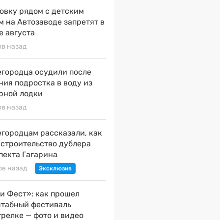
овку рядом с детским
м на Автозаводе запретят в
е августа
ов назад
городца осудили после
ния подростка в воду из
рной лодки
ов назад
городцам рассказали, как
 строительство дублера
пекта Гагарина
ов назад
и Фест»: как прошел
табный фестиваль
трелке — фото и видео