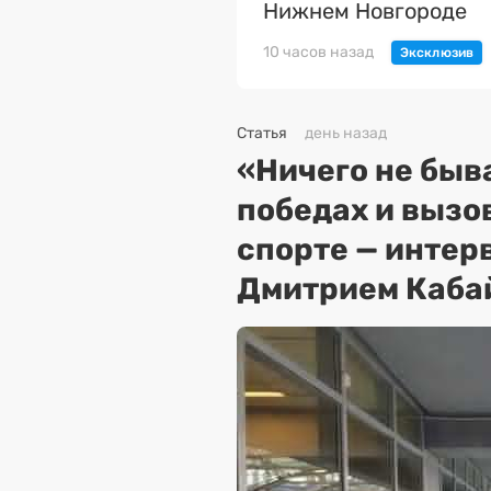
Нижнем Новгороде
10 часов назад
Статья
день назад
«Ничего не быва
победах и вызо
спорте — интер
Дмитрием Каба