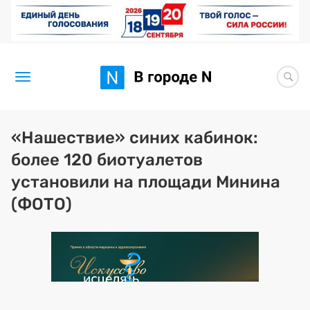
Новости
«Нашествие» синих кабинок:
более 120 биотуалетов
Статьи
установили на площади Минина
Здоровье
(ФОТО)
BORЩ
Искусство исцелять
Премия 2026 (текущая)