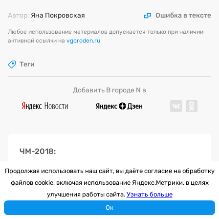
Автор:
Яна Покровская
Ошибка в тексте
Любое использование материалов допускается только при наличии
активной ссылки на
vgoroden.ru
Теги
Добавить В городе N в
ЧМ-2018
Продолжая использовать наш сайт, вы даёте согласие на обработку
В Нижнем Новгороде наградят
файлов cookie, включая использование Яндекс.Метрики, в целях
волонтеров ЧМ-2018
улучшения работы сайта.
Узнать больше
Ок
7 лет назад