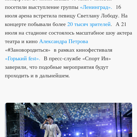
посетили выступление группы
«Ленинград».
16
июля арена встретила певицу Светлану Лободу. На
концерте побывали более
20 тысяч зрителей
. А 21
июля на стадионе состоялось масштабное шоу актера
театра и кино
Александра Петрова
«#Зановородиться» в рамках кинофестиваля
«Горький fest».
В пресс-службе «Спорт Ин»
заверили, что подобные мероприятия будут
проходить и в дальнейшем.