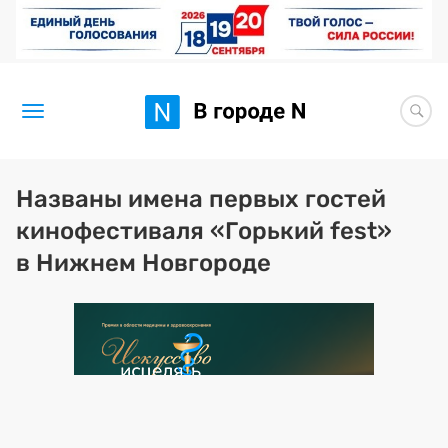
Новости
Названы имена первых гостей
кинофестиваля «Горький fest»
Статьи
в Нижнем Новгороде
Здоровье
BORЩ
Искусство исцелять
Премия 2026 (текущая)